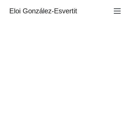
Eloi González-Esvertit
5/8/2024
1 min read